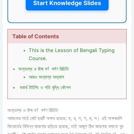
Start Knowledge Slides
Table of Contents
This is the Lesson of Bengali Typing
Course.
অন্তঃস্থ ও ঊষ্ম বর্ণ বর্পণ রিচিতি
আরও অন্যান্য অভ্যাস
যথার্থ টাইপিং ও গতি বৃদ্ধি কৌশল
অন্তঃস্থ ও ঊষ্ম বর্ণ বর্পণ রিচিতি
আজকের পাঠে মোট ছয়টি অক্ষর রয়েছে: য, র, ল, শ, ষ, স। এই অক্ষরগুলি
কিবোর্ডের বিভিন্ন জায়গায় ছড়িয়ে রয়েছে, তাই আঙ্গুল ঠিক জায়গায় বসানো খুব