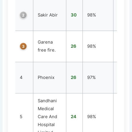
Sakir Abir
30
98%
3
2
Garena
26
98%
1
3
free fire.
4
Phoenix
26
97%
1
Sandhani
Medical
5
Care And
24
98%
1
Hospital