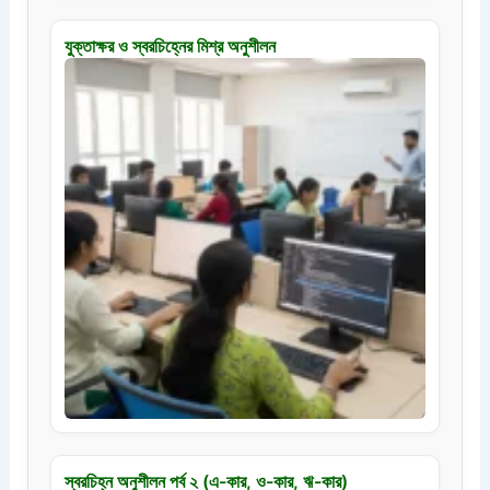
যুক্তাক্ষর ও স্বরচিহ্নের মিশ্র অনুশীলন
স্বরচিহ্ন অনুশীলন পর্ব ২ (এ-কার, ও-কার, ঋ-কার)