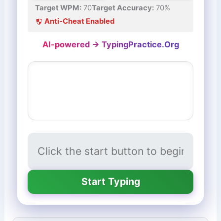
Target WPM:
70
Target Accuracy:
70%
Anti-Cheat Enabled
AI-powered → TypingPractice.Org
Start Typing