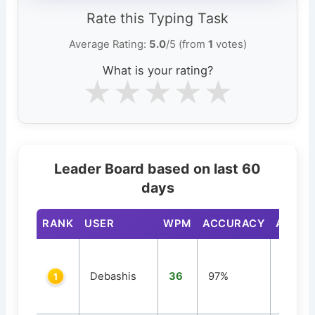
Rate this Typing Task
Average Rating:
5.0
/5 (from
1
votes)
What is your rating?
★
★
★
★
★
Leader Board based on last 60
days
RANK
USER
WPM
ACCURACY
ATTEM
Debashis
36
97%
1
1