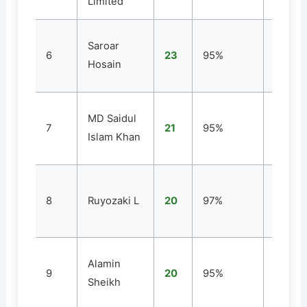
Limited
Saroar
6
23
95%
5
Hosain
MD Saidul
7
21
95%
4
Islam Khan
8
Ruyozaki L
20
97%
1
Alamin
9
20
95%
1
Sheikh