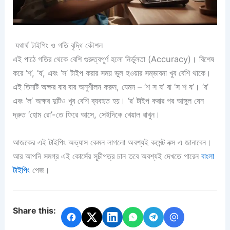
যথার্থ টাইপিং ও গতি বৃদ্ধি কৌশল
এই পাঠে গতির থেকে বেশি গুরুত্বপূর্ণ হলো নির্ভুলতা (Accuracy)। বিশেষ
করে ‘শ’, ‘ষ’, এবং ‘স’ টাইপ করার সময় ভুল হওয়ার সম্ভাবনা খুব বেশি থাকে।
এই তিনটি অক্ষর বার বার অনুশীলন করুন, যেমন – ‘শ স ষ’ বা ‘স শ ষ’। ‘র’
এবং ‘ল’ অক্ষর দুটিও খুব বেশি ব্যবহৃত হয়। ‘র’ টাইপ করার পর আঙ্গুল যেন
দ্রুত ‘হোম রো’-তে ফিরে আসে, সেইদিকে খেয়াল রাখুন।
আজকের এই টাইপিং অভ্যাস কেমন লাগলো অবশ্যই কমেন্ট বক্স এ জানাবেন।
আর আপনি সমগ্র এই কোর্সের সূচীপত্র চান তবে অবশ্যই দেখতে পারেন
বাংলা
টাইপিং
পেজ।
Share this: