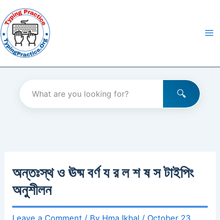
Skip
to
content
অন্তঃস্থ ও ঊষ্ম বর্ণ য র ল শ ষ স টাইপিং
অনুশীলন
Leave a Comment
/ By
Hma Ikbal
/
October 23,