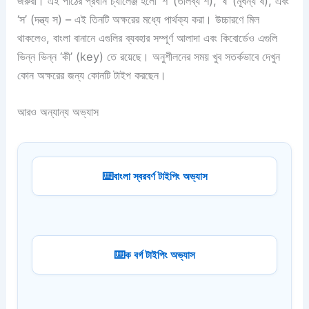
জরুরী। এই পাঠের প্রধান চ্যালেঞ্জ হলো ‘শ’ (তালব্য শ), ‘ষ’ (মূর্ধন্য ষ), এবং
‘স’ (দন্ত্য স) – এই তিনটি অক্ষরের মধ্যে পার্থক্য করা। উচ্চারণে মিল
থাকলেও, বাংলা বানানে এগুলির ব্যবহার সম্পূর্ণ আলাদা এবং কিবোর্ডেও এগুলি
ভিন্ন ভিন্ন ‘কী’ (key) তে রয়েছে। অনুশীলনের সময় খুব সতর্কভাবে দেখুন
কোন অক্ষরের জন্য কোনটি টাইপ করছেন।
আরও অন্যান্য অভ্যাস
বাংলা স্বরবর্ণ টাইপিং অভ্যাস
ক বর্গ টাইপিং অভ্যাস