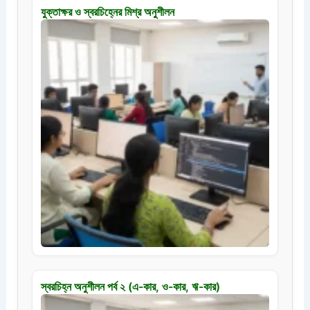
যুক্তাক্ষর ও স্বরচিহ্নের মিশ্র অনুশীলন
স্বরচিহ্ন অনুশীলন পর্ব ২ (এ-কার, ও-কার, ঋ-কার)