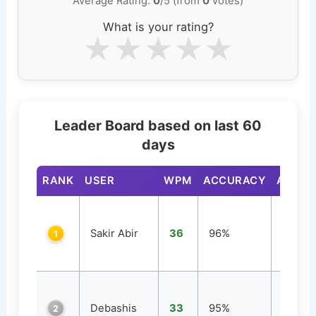
Average Rating:
0
/5 (from
0
votes)
What is your rating?
★
★
★
★
★
Leader Board based on last 60
days
RANK
USER
WPM
ACCURACY
ATTEM
Sakir Abir
36
96%
2
1
Debashis
33
95%
1
2