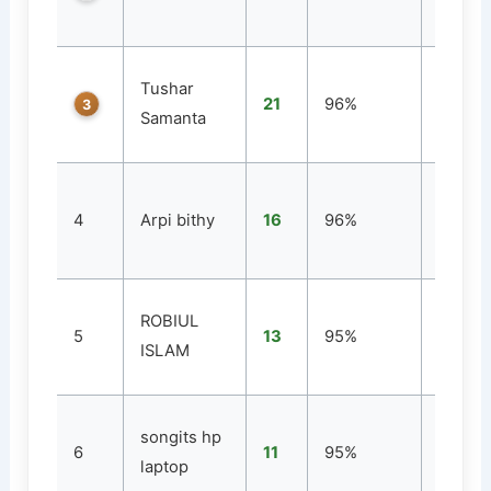
Tushar
21
96%
1
3
Samanta
4
Arpi bithy
16
96%
1
ROBIUL
5
13
95%
1
ISLAM
songits hp
6
11
95%
1
laptop