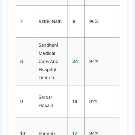
7
Ratrik Nath
9
96%
1
Sandhani
Medical
8
Care And
24
94%
1
Hospital
Limited
Saroar
9
18
91%
4
Hosain
10
Phoenix
17
94%
1