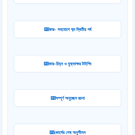
কার- সহযোগে শব্দ দ্বিতীয় পর্ব
কার-চিহ্ন ও যুক্তাক্ষর টাইপিং
সম্পূর্ণ অনুচ্ছেদ রচনা
কোর্সের শেষ অনুশীলন