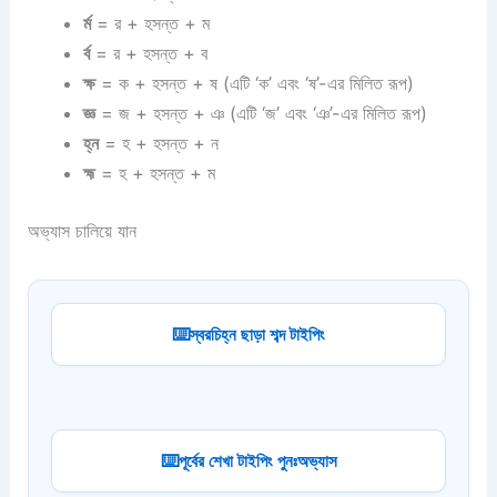
র্ম
= র + হসন্ত + ম
র্ব
= র + হসন্ত + ব
ক্ষ
= ক + হসন্ত + ষ (এটি ‘ক’ এবং ‘ষ’-এর মিলিত রূপ)
জ্ঞ
= জ + হসন্ত + ঞ (এটি ‘জ’ এবং ‘ঞ’-এর মিলিত রূপ)
হ্ন
= হ + হসন্ত + ন
হ্ম
= হ + হসন্ত + ম
অভ্যাস চালিয়ে যান
স্বরচিহ্ন ছাড়া শব্দ টাইপিং
পূর্বের শেখা টাইপিং পুনঃঅভ্যাস