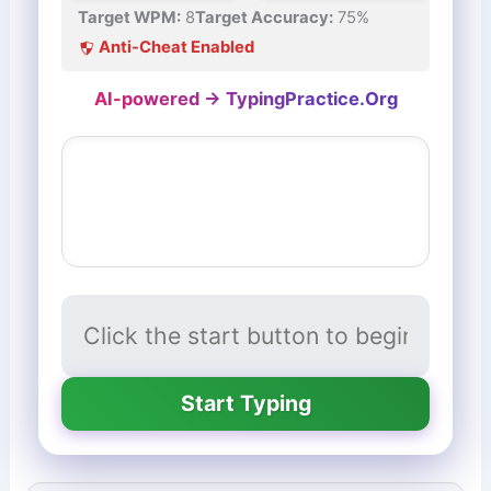
Target WPM:
8
Target Accuracy:
75%
Anti-Cheat Enabled
AI-powered → TypingPractice.Org
Start Typing