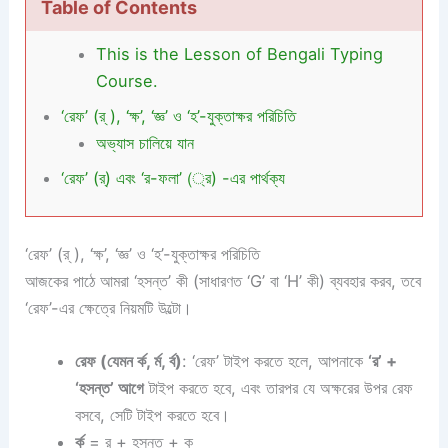
Table of Contents
This is the Lesson of Bengali Typing
Course.
‘রেফ’ (র্ ), ‘ক্ষ’, ‘জ্ঞ’ ও ‘হ’-যুক্তাক্ষর পরিচিতি
অভ্যাস চালিয়ে যান
‘রেফ’ (র্) এবং ‘র-ফলা’ (্র) -এর পার্থক্য
‘রেফ’ (র্ ), ‘ক্ষ’, ‘জ্ঞ’ ও ‘হ’-যুক্তাক্ষর পরিচিতি
আজকের পাঠে আমরা ‘হসন্ত’ কী (সাধারণত ‘G’ বা ‘H’ কী) ব্যবহার করব, তবে
‘রেফ’-এর ক্ষেত্রে নিয়মটি উল্টো।
রেফ (যেমন র্ক, র্ম, র্ব)
: ‘রেফ’ টাইপ করতে হলে, আপনাকে
‘র’ +
‘হসন্ত’ আগে
টাইপ করতে হবে, এবং তারপর যে অক্ষরের উপর রেফ
বসবে, সেটি টাইপ করতে হবে।
র্ক
= র + হসন্ত + ক