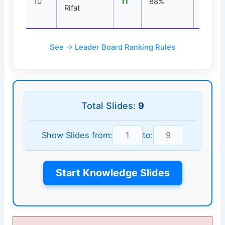
10
11
88%
1
Rifat
See → Leader Board Ranking Rules
Total Slides:
9
Show Slides from:
to:
Start Knowledge Slides