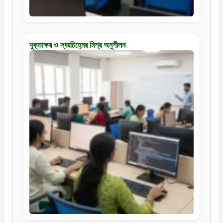
যুক্তাক্ষর ও স্বরচিহ্নের মিশ্র অনুশীলন