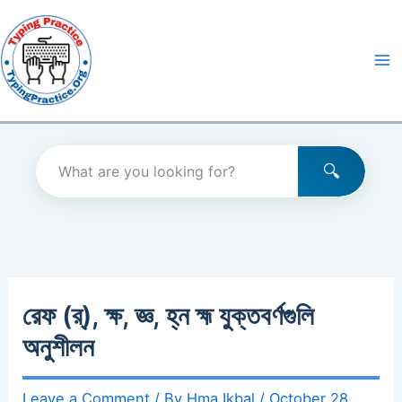
Skip
to
content
রেফ (র্), ক্ষ, জ্ঞ, হ্ন হ্ম যুক্তবর্ণগুলি
অনুশীলন
Leave a Comment
/ By
Hma Ikbal
/
October 28,