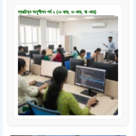
স্বরচিহ্ন অনুশীলন পর্ব ২ (এ-কার, ও-কার, ঋ-কার)