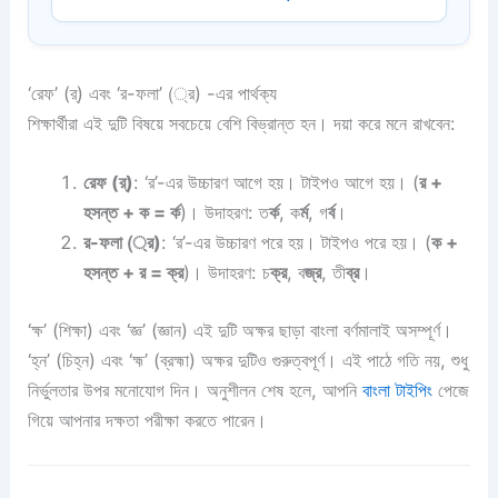
‘রেফ’ (র্) এবং ‘র-ফলা’ (্র) -এর পার্থক্য
শিক্ষার্থীরা এই দুটি বিষয়ে সবচেয়ে বেশি বিভ্রান্ত হন। দয়া করে মনে রাখবেন:
রেফ (র্)
: ‘র’-এর উচ্চারণ আগে হয়। টাইপও আগে হয়। (
র +
হসন্ত + ক = র্ক
)। উদাহরণ: ত
র্ক
, ক
র্ম
, গ
র্ব
।
র-ফলা (্র)
: ‘র’-এর উচ্চারণ পরে হয়। টাইপও পরে হয়। (
ক +
হসন্ত + র = ক্র
)। উদাহরণ: চ
ক্র
, ব
জ্র
, তী
ব্র
।
‘ক্ষ’ (শিক্ষা) এবং ‘জ্ঞ’ (জ্ঞান) এই দুটি অক্ষর ছাড়া বাংলা বর্ণমালাই অসম্পূর্ণ।
‘হ্ন’ (চিহ্ন) এবং ‘হ্ম’ (ব্রহ্মা) অক্ষর দুটিও গুরুত্বপূর্ণ। এই পাঠে গতি নয়, শুধু
নির্ভুলতার উপর মনোযোগ দিন। অনুশীলন শেষ হলে, আপনি
বাংলা টাইপিং
পেজে
গিয়ে আপনার দক্ষতা পরীক্ষা করতে পারেন।