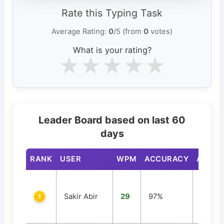
Rate this Typing Task
Average Rating:
0
/5 (from
0
votes)
What is your rating?
★
★
★
★
★
Leader Board based on last 60
days
RANK
USER
WPM
ACCURACY
ATTEM
Sakir Abir
29
97%
2
1