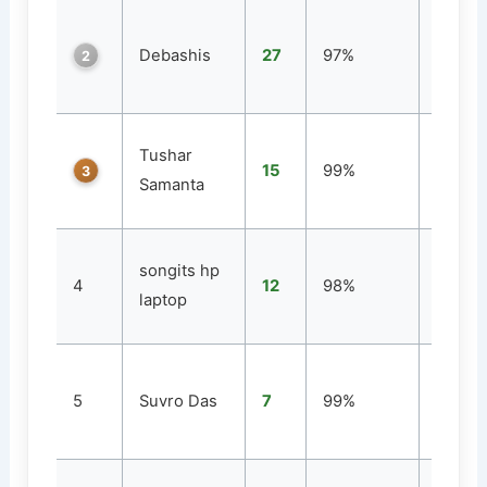
Debashis
27
97%
1
2
Tushar
15
99%
2
3
Samanta
songits hp
4
12
98%
1
laptop
5
Suvro Das
7
99%
3